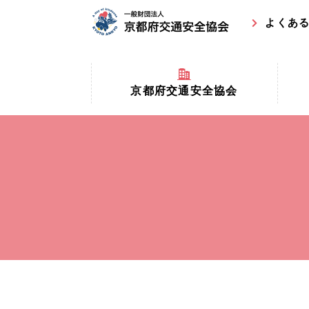
よくあ
京都府交通安全協会
京都府
京都府交通安全協会とは？
まちの
協会マスコットキャラクター
収益事
私たちの事業
交通安
協会所在地
事故ゼ
情報公開
ト