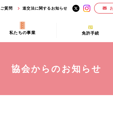
るご質問
道交法に関するお知らせ
私たちの事業
免許手続
交通安全活動推進センター事業
手続場所の対象者及び受
交通安全事業
更新できる期間
業
必要書類等
協会からのお知らせ
全協力金の活用事業
講習時間
ロ！思いやりの京都プロジェク