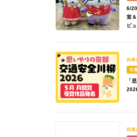
6/
室＆
ビュ
投稿
交
「思
20
投稿