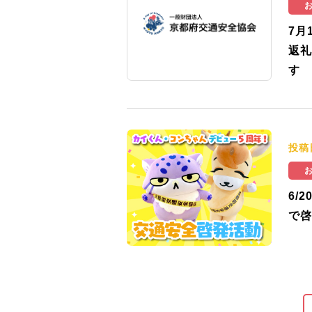
7月
返礼
す
投稿
6/
で啓