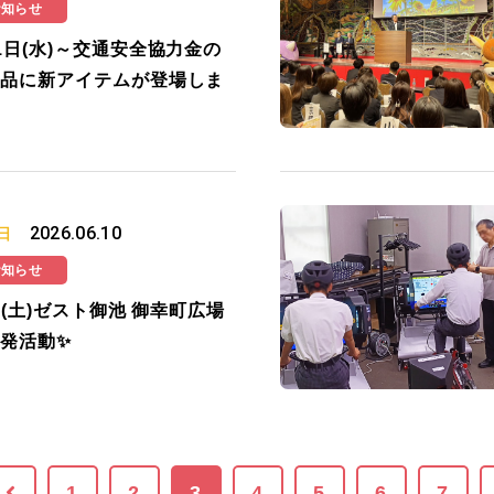
お知らせ
1日(水)～交通安全協力金の
品に新アイテムが登場しま
2026.06.10
日
お知らせ
20(土)ゼスト御池 御幸町広場
発活動✨
1
2
3
4
5
6
7