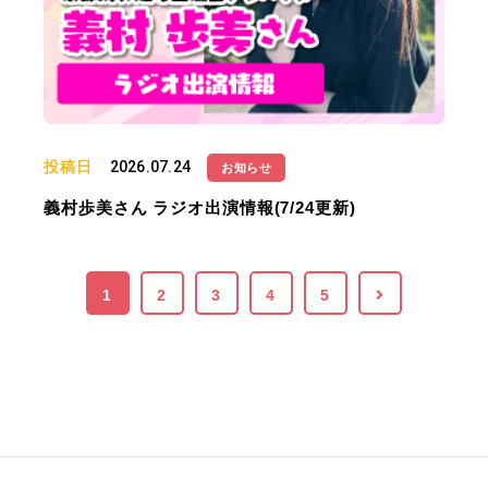
投稿日
2026.07.24
お知らせ
義村歩美さん ラジオ出演情報(7/24更新)
1
2
3
4
5