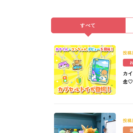
すべて
投稿
カイ
念♡
投稿