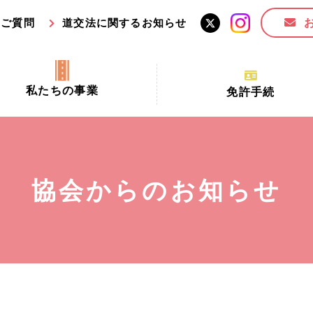
るご質問
道交法に関するお知らせ
私たちの事業
免許手続
交通安全活動推進センター事業
手続場所の対象者及び受
交通安全事業
更新できる期間
業
必要書類等
協会からのお知らせ
全協力金の活用事業
講習時間
ロ！思いやりの京都プロジェク