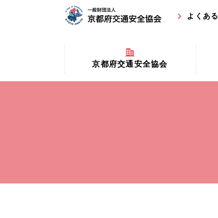
よくあ
京都府交通安全協会
京都府
京都府交通安全協会とは？
まちの
協会マスコットキャラクター
収益事
私たちの事業
交通安
協会所在地
事故ゼ
情報公開
ト