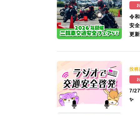
令和
安全
更新
投稿
7/
✨