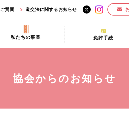
るご質問
道交法に関するお知らせ
私たちの事業
免許手続
交通安全活動推進センター事業
手続場所の対象者及び受
交通安全事業
更新できる期間
業
必要書類等
協会からのお知らせ
全協力金の活用事業
講習時間
ロ！思いやりの京都プロジェク