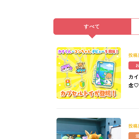
すべて
投稿
カイ
念♡
投稿