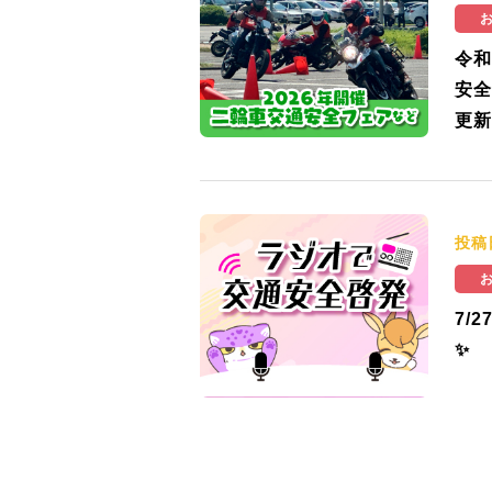
令和
安全
更新
投稿
7/
✨