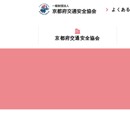
よくあ
京都府交通安全協会
京都府
京都府交通安全協会とは？
まちの
協会マスコットキャラクター
収益事
私たちの事業
交通安
協会所在地
事故ゼ
情報公開
ト