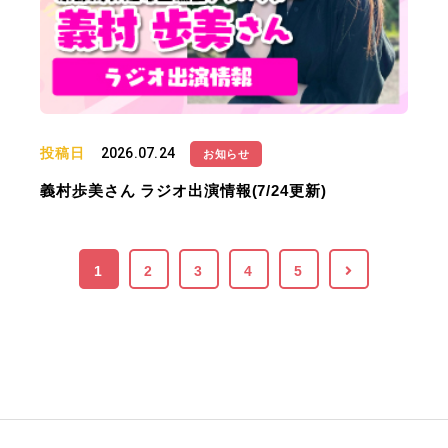
投稿日
2026.07.24
お知らせ
義村歩美さん ラジオ出演情報(7/24更新)
1
2
3
4
5