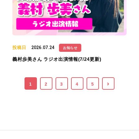
投稿日
2026.07.24
お知らせ
義村歩美さん ラジオ出演情報(7/24更新)
1
2
3
4
5