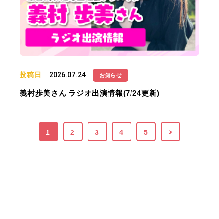
投稿日
2026.07.24
お知らせ
義村歩美さん ラジオ出演情報(7/24更新)
1
2
3
4
5