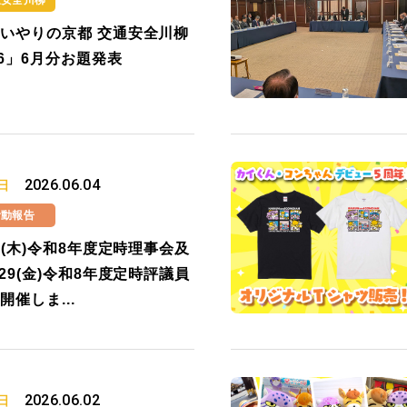
通安全川柳
いやりの京都 交通安全川柳
26」6月分お題発表
2026.06.04
日
活動報告
14(木)令和8年度定時理事会及
/29(金)令和8年度定時評議員
開催しま...
2026.06.02
日