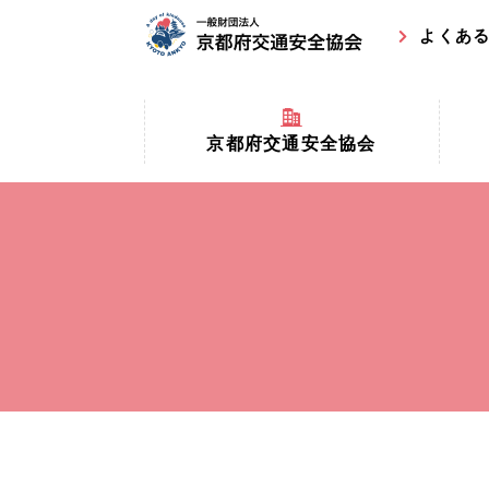
よくあ
京都府交通安全協会
京都府
京都府交通安全協会とは？
まちの
協会マスコットキャラクター
収益事
私たちの事業
交通安
協会所在地
事故ゼ
情報公開
ト