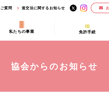
るご質問
道交法に関するお知らせ
私たちの事業
免許手続
交通安全活動推進センター事業
手続場所の対象者及び受
交通安全事業
更新できる期間
業
必要書類等
協会からのお知らせ
全協力金の活用事業
講習時間
ロ！思いやりの京都プロジェク