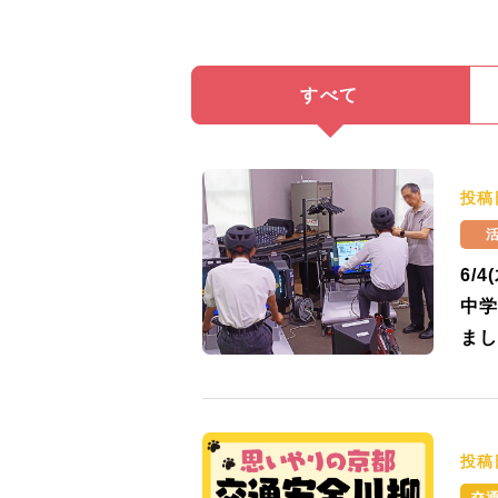
すべて
投稿
6/
中学
まし
投稿