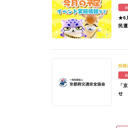
★6
民運
投稿
「京
せ