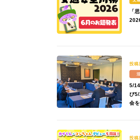
交
「思
20
投稿
5/
び5
会を
投稿