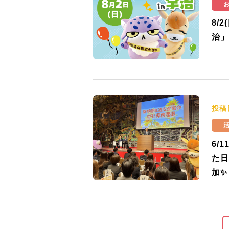
8/
治」
投稿
6/
た日
加✨