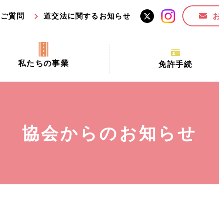
るご質問
道交法に関するお知らせ
私たちの事業
免許手続
交通安全活動推進センター事業
手続場所の対象者及び受
交通安全事業
更新できる期間
業
必要書類等
協会からのお知らせ
全協力金の活用事業
講習時間
ロ！思いやりの京都プロジェク