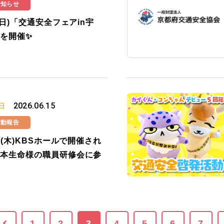
お知らせ
2(日)「交通安全フェアin宇
を開催✨
2026.06.15
日
活動報告
11(木)KBSホールで開催され
本生命様の職員研修会に参
1
2
3
4
5
6
7