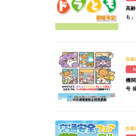
高齢
も」
投稿
機関
号 
投稿