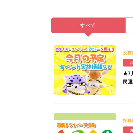
すべて
投稿
★7
民運
投稿