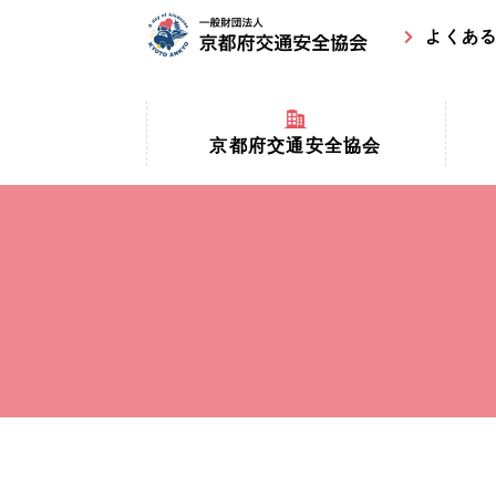
よくあ
京都府交通安全協会
京都府
京都府交通安全協会とは？
まちの
協会マスコットキャラクター
収益事
私たちの事業
交通安
協会所在地
事故ゼ
情報公開
ト