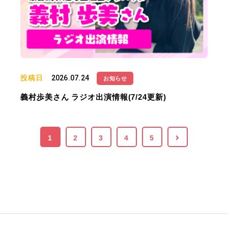
投稿日
2026.07.24
お知らせ
義村歩美さん ラジオ出演情報(7/24更新)
1
2
3
4
5