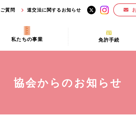
るご質問
道交法に関するお知らせ
私たちの事業
免許手続
交通安全活動推進センター事業
手続場所の対象者及び受
交通安全事業
更新できる期間
業
必要書類等
協会からのお知らせ
全協力金の活用事業
講習時間
ロ！思いやりの京都プロジェク