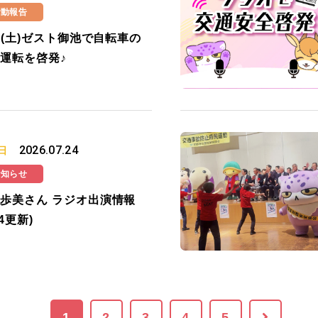
活動報告
25(土)ゼスト御池で自転車の
運転を啓発♪
2026.07.24
日
お知らせ
歩美さん ラジオ出演情報
24更新)
1
2
3
4
5