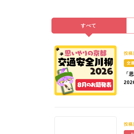
すべて
投稿
交
「思
20
投稿