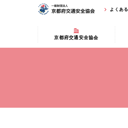
よくあ
京都府交通安全協会
京都府
京都府交通安全協会とは？
まちの
協会マスコットキャラクター
収益事
私たちの事業
交通安
協会所在地
事故ゼ
情報公開
ト