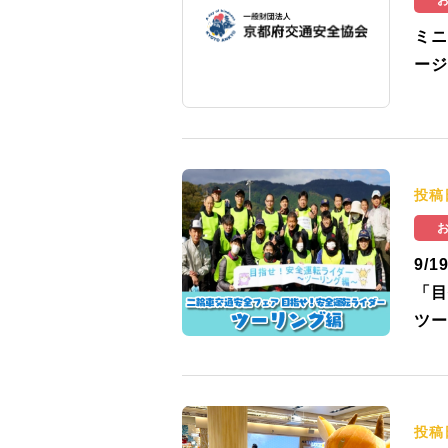
ミニ
ージ
投稿
9/
「目
ツー
投稿