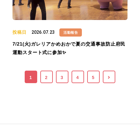
投稿日
2026.07.23
活動報告
7/21(火)ガレリアかめおかで夏の交通事故防止府民
運動スタート式に参加✨
1
2
3
4
5