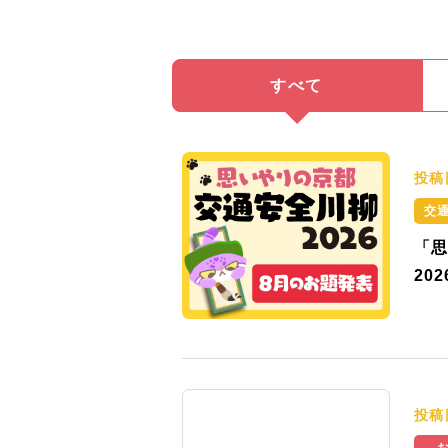
すべて
投稿
交
「思
20
投稿