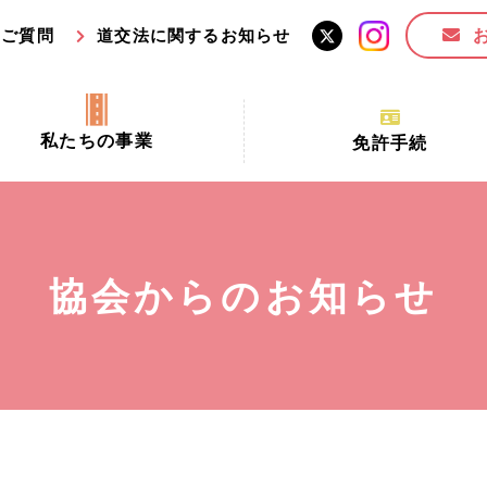
るご質問
道交法に関するお知らせ
私たちの事業
免許手続
交通安全活動推進センター事業
手続場所の対象者及び受
交通安全事業
更新できる期間
業
必要書類等
協会からのお知らせ
全協力金の活用事業
講習時間
ロ！思いやりの京都プロジェク