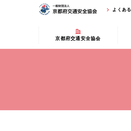
よくあ
京都府交通安全協会
京都府
京都府交通安全協会とは？
まちの
協会マスコットキャラクター
収益事
私たちの事業
交通安
協会所在地
事故ゼ
情報公開
ト