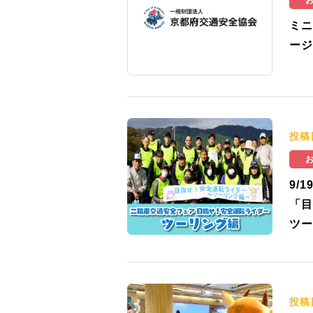
ミニ
ージ
投稿
9/
「目
ツー
投稿