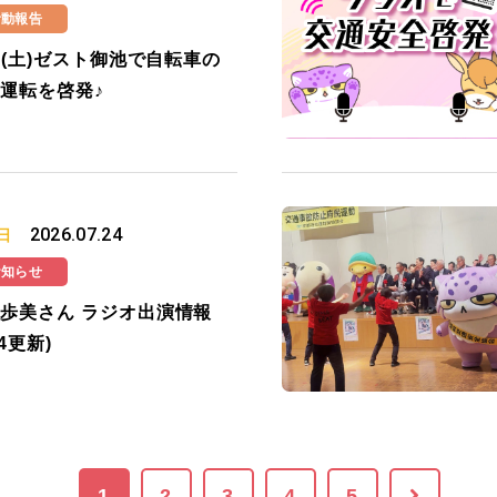
活動報告
25(土)ゼスト御池で自転車の
運転を啓発♪
2026.07.24
日
お知らせ
歩美さん ラジオ出演情報
24更新)
1
2
3
4
5