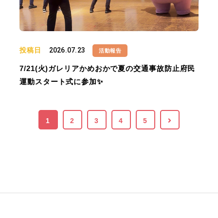
投稿日
2026.07.23
活動報告
7/21(火)ガレリアかめおかで夏の交通事故防止府民
運動スタート式に参加✨
1
2
3
4
5