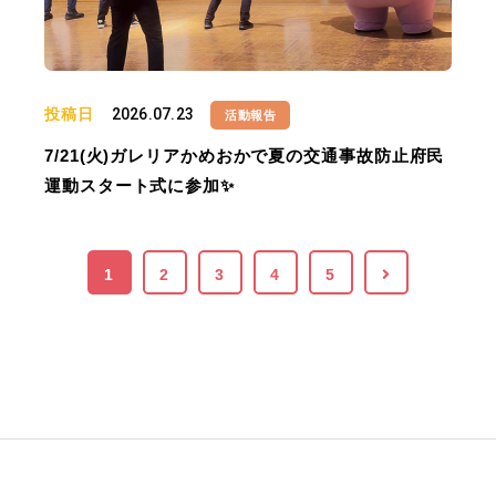
投稿日
2026.07.23
活動報告
7/21(火)ガレリアかめおかで夏の交通事故防止府民
運動スタート式に参加✨
1
2
3
4
5