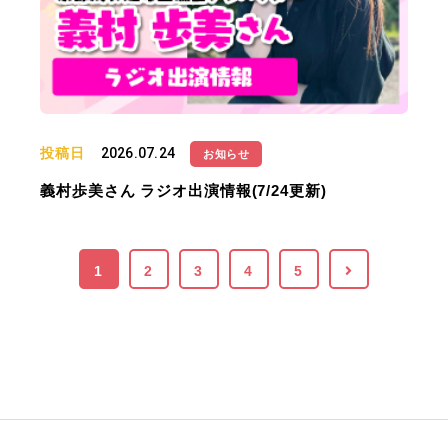
投稿日
2026.07.24
お知らせ
義村歩美さん ラジオ出演情報(7/24更新)
1
2
3
4
5