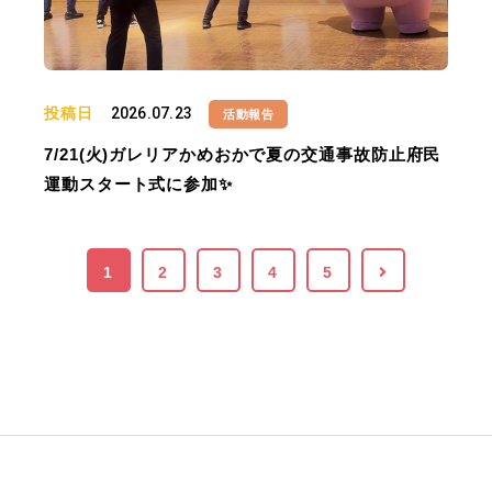
投稿日
2026.07.23
活動報告
7/21(火)ガレリアかめおかで夏の交通事故防止府民
運動スタート式に参加✨
1
2
3
4
5