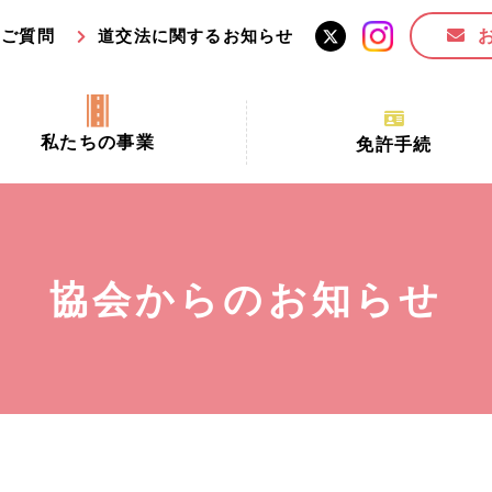
るご質問
道交法に関するお知らせ
私たちの事業
免許手続
交通安全活動推進センター事業
手続場所の対象者及び受
交通安全事業
更新できる期間
業
必要書類等
協会からのお知らせ
全協力金の活用事業
講習時間
ロ！思いやりの京都プロジェク