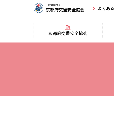
よくあ
京都府交通安全協会
京都府
京都府交通安全協会とは？
まちの
協会マスコットキャラクター
収益事
私たちの事業
交通安
協会所在地
事故ゼ
情報公開
ト