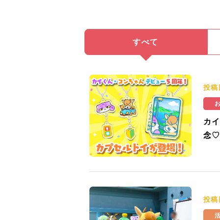
すべて
投稿
カイ
念♡
投稿