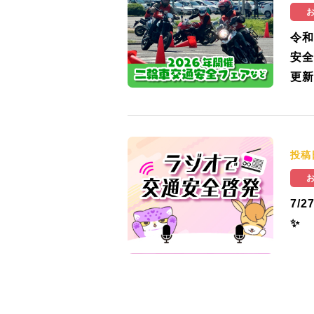
令和
安全
更新
投稿
7/
✨