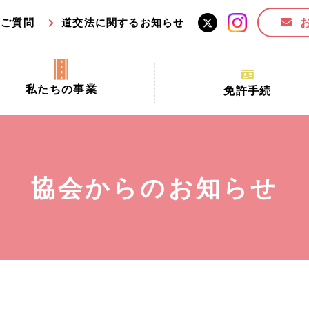
るご質問
道交法に関するお知らせ
私たちの事業
免許手続
交通安全活動推進センター事業
手続場所の対象者及び受
交通安全事業
更新できる期間
業
必要書類等
協会からのお知らせ
全協力金の活用事業
講習時間
ロ！思いやりの京都プロジェク