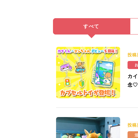
すべて
投稿
カイ
念♡
投稿