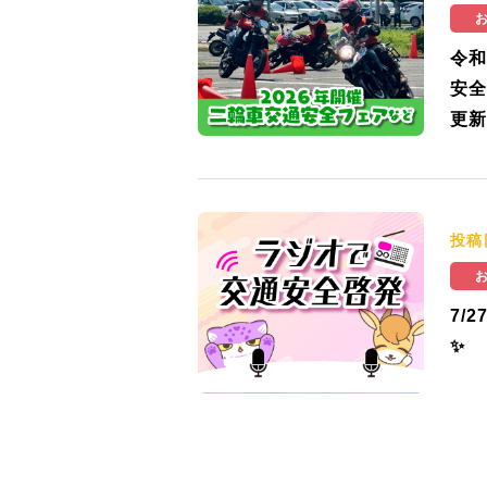
令和
安全
更新
投稿
7/
✨