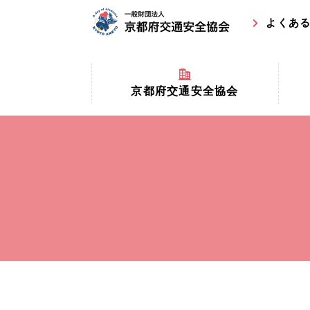
よくあ
京都府交通安全協会
京都府
京都府交通安全協会とは？
まちの
協会マスコットキャラクター
収益事
私たちの事業
交通安
協会所在地
事故ゼ
情報公開
ト