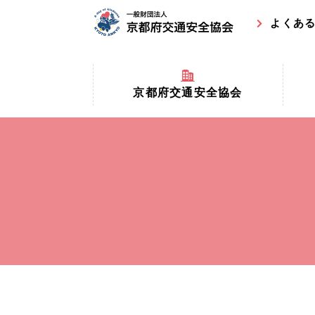
よくあ
京都府交通安全協会
京都府
京都府交通安全協会とは？
まちの
協会マスコットキャラクター
収益事
私たちの事業
交通安
協会所在地
事故ゼ
情報公開
ト