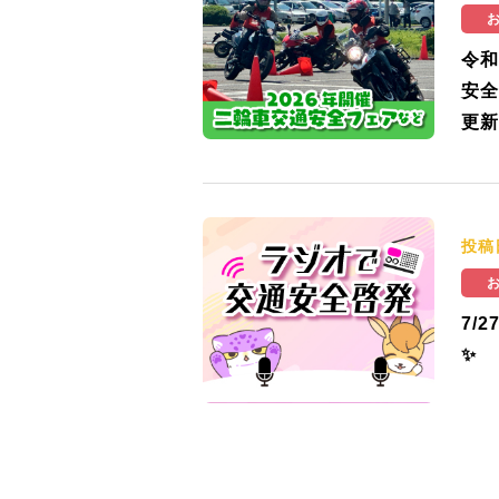
令和
安全
更新
投稿
7/
✨