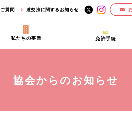
るご質問
道交法に関するお知らせ
私たちの事業
免許手続
交通安全活動推進センター事業
手続場所の対象者及び受
交通安全事業
更新できる期間
業
必要書類等
協会からのお知らせ
全協力金の活用事業
講習時間
ロ！思いやりの京都プロジェク