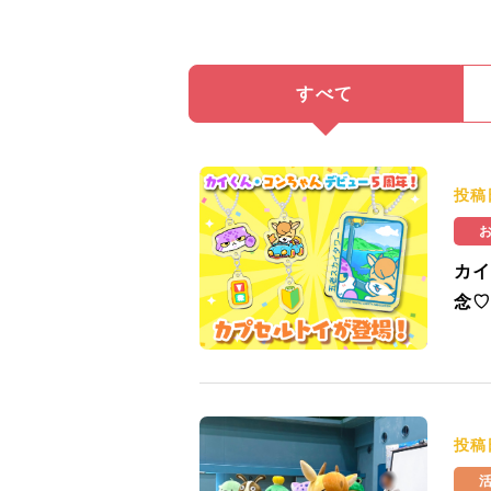
すべて
投稿
カイ
念♡
投稿