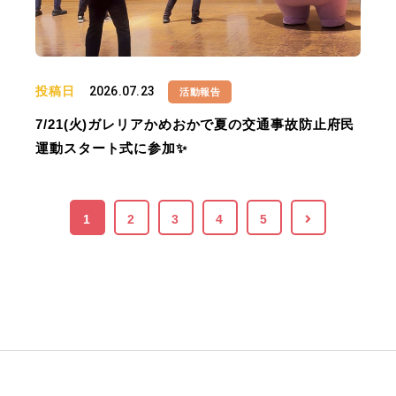
投稿日
2026.07.23
活動報告
7/21(火)ガレリアかめおかで夏の交通事故防止府民
運動スタート式に参加✨
1
2
3
4
5