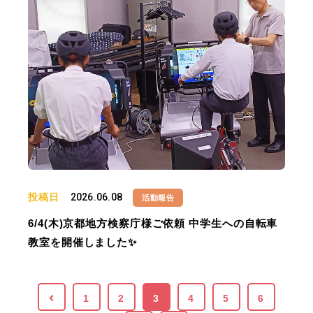
投稿日
2026.06.08
活動報告
6/4(木)京都地方検察庁様ご依頼 中学生への自転車
教室を開催しました✨
1
2
3
4
5
6