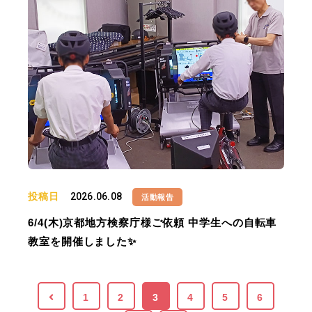
投稿日
2026.06.08
活動報告
6/4(木)京都地方検察庁様ご依頼 中学生への自転車
教室を開催しました✨
1
2
3
4
5
6