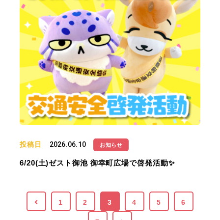
投稿日
2026.06.10
お知らせ
6/20(土)ゼスト御池 御幸町広場で啓発活動✨
1
2
3
4
5
6