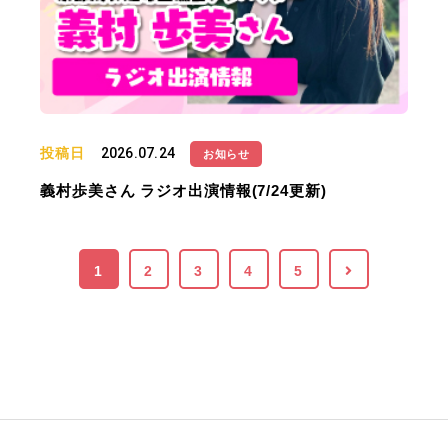
投稿日
2026.07.24
お知らせ
義村歩美さん ラジオ出演情報(7/24更新)
1
2
3
4
5