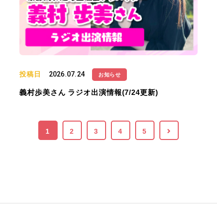
投稿日
2026.07.24
お知らせ
義村歩美さん ラジオ出演情報(7/24更新)
1
2
3
4
5