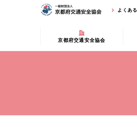
よくあ
京都府交通安全協会
京都府
京都府交通安全協会とは？
まちの
協会マスコットキャラクター
収益事
私たちの事業
交通安
協会所在地
事故ゼ
情報公開
ト