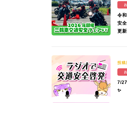
令和
安全
更新
投稿
7/
✨