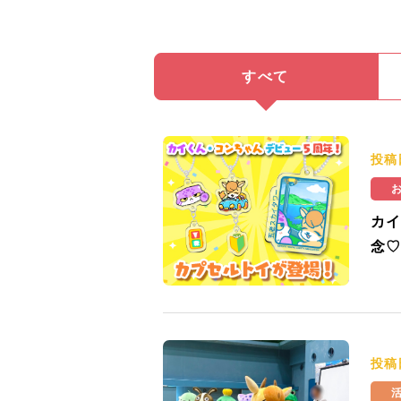
すべて
投稿
カイ
念♡
投稿