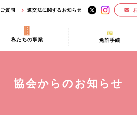
るご質問
道交法に関するお知らせ
私たちの事業
免許手続
交通安全活動推進センター事業
手続場所の対象者及び受
交通安全事業
更新できる期間
業
必要書類等
協会からのお知らせ
全協力金の活用事業
講習時間
ロ！思いやりの京都プロジェク