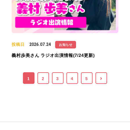
投稿日
2026.07.24
お知らせ
義村歩美さん ラジオ出演情報(7/24更新)
1
2
3
4
5