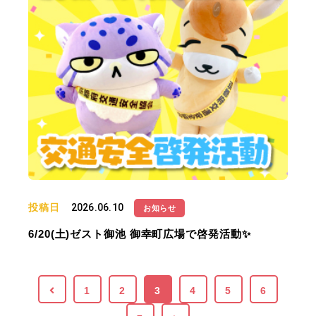
投稿日
2026.06.10
お知らせ
6/20(土)ゼスト御池 御幸町広場で啓発活動✨
1
2
3
4
5
6