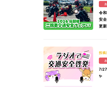
令和
安全
更新
投稿
7/
✨