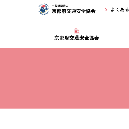
よくあ
京都府交通安全協会
京都府
京都府交通安全協会とは？
まちの
協会マスコットキャラクター
収益事
私たちの事業
交通安
協会所在地
事故ゼ
情報公開
ト