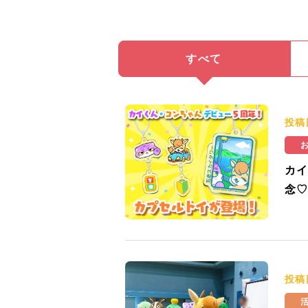
すべて
投稿
カイ
念♡
投稿