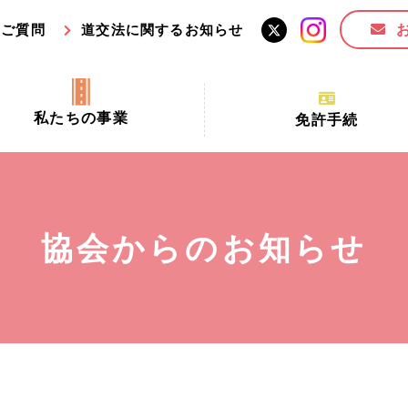
るご質問
道交法に関するお知らせ
私たちの事業
免許手続
交通安全活動推進センター事業
手続場所の対象者及び受
交通安全事業
更新できる期間
業
必要書類等
協会からのお知らせ
全協力金の活用事業
講習時間
ロ！思いやりの京都プロジェク