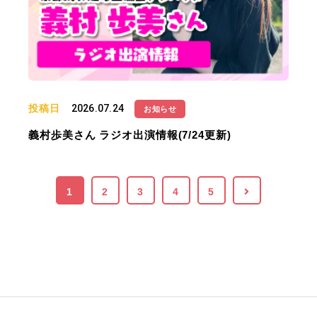
投稿日
2026.07.24
お知らせ
義村歩美さん ラジオ出演情報(7/24更新)
1
2
3
4
5