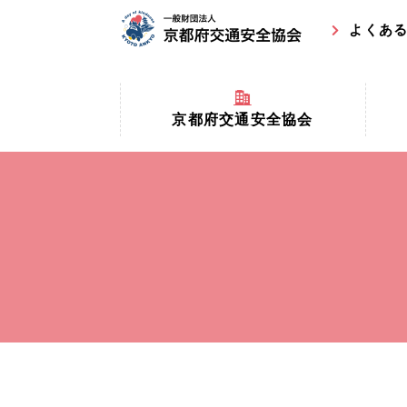
よくあ
京都府交通安全協会
京都府
京都府交通安全協会とは？
まちの
協会マスコットキャラクター
収益事
私たちの事業
交通安
協会所在地
事故ゼ
情報公開
ト