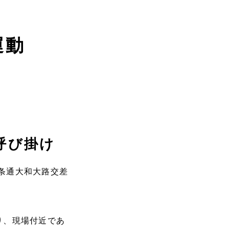
運動
呼び掛け
四条通大和大路交差
り、現場付近であ