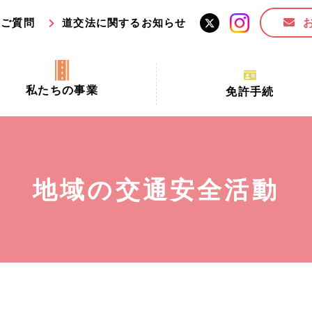
るご質問
道交法に関するお知らせ
私たちの事業
免許手続
交通安全活動推進センター事業
手続場所の対象者及び受
交通安全事業
更新できる期間
業
必要書類等
地域の交通安全活動
全協力金の活用事業
講習時間
ロ！思いやりの京都プロジェク