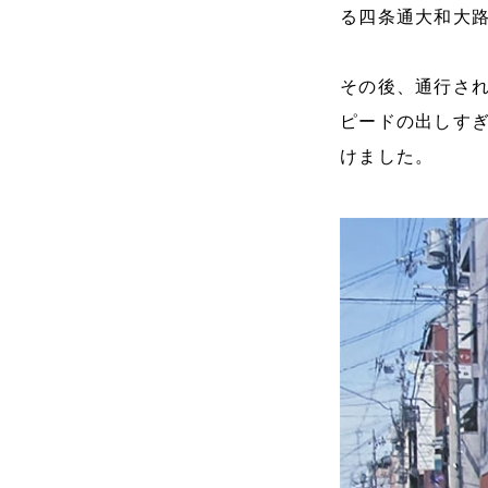
る四条通大和大
その後、通行さ
ピードの出しす
けました。