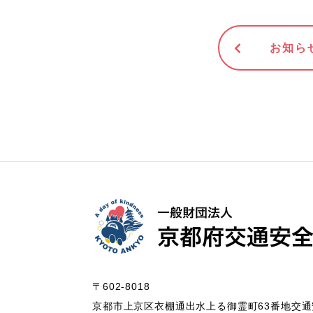
お知ら
〒602-8018
京都市上京区衣棚通出水上る御霊町63番地
交通