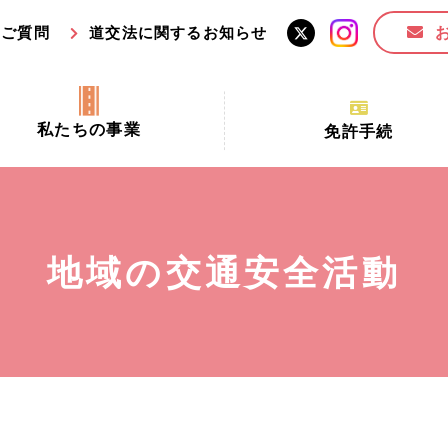
るご質問
道交法に関するお知らせ
私たちの事業
免許手続
交通安全活動推進センター事業
手続場所の対象者及び受
交通安全事業
更新できる期間
業
必要書類等
地域の交通安全活動
全協力金の活用事業
講習時間
ロ！思いやりの京都プロジェク