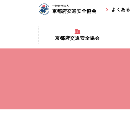
よくあ
京都府交通安全協会
京都府
京都府交通安全協会とは？
まちの
協会マスコットキャラクター
収益事
私たちの事業
交通安
協会所在地
事故ゼ
情報公開
ト