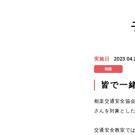
実施日
2023.04.
相楽
皆で一
相楽交通安全協
さんを対象とし
交通安全教室で