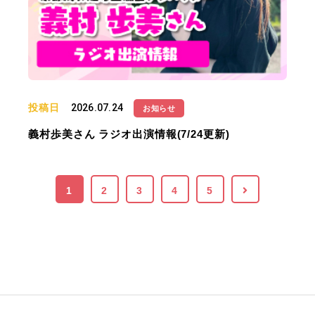
投稿日
2026.07.24
お知らせ
義村歩美さん ラジオ出演情報(7/24更新)
1
2
3
4
5