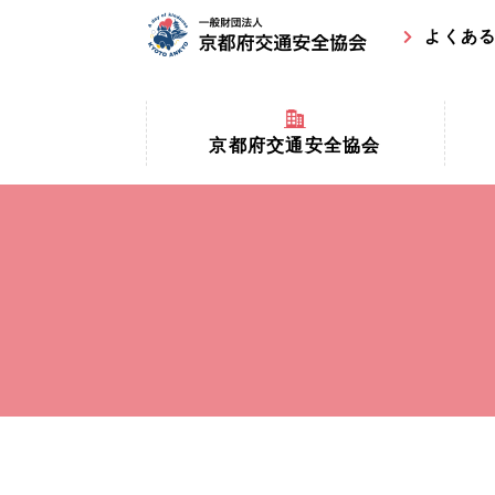
よくあ
京都府交通安全協会
京都府
京都府交通安全協会とは？
まちの
協会マスコットキャラクター
収益事
私たちの事業
交通安
協会所在地
事故ゼ
情報公開
ト