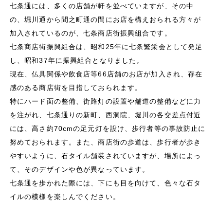
七条通には、多くの店舗が軒を並べていますが、その中
の、堀川通から間之町通の間にお店を構えおられる方々が
加入されているのが、七条商店街振興組合です。
七条商店街振興組合は、昭和
25
年に七条繁栄会として発足
し、昭和
37
年に振興組合となりました。
現在、仏具関係や飲食店等
66
店舗のお店が加入され、存在
感のある商店街を目指しておられます。
特にハード面の整備、街路灯の設置や舗道の整備などに力
を注がれ、七条通りの新町、西洞院、堀川の各交差点付近
には、高さ約
70cm
の足元灯を設け、歩行者等の事故防止に
努めておられます。また、商店街の歩道は、歩行者が歩き
やすいように、石タイル舗装されていますが、場所によっ
て、そのデザインや色が異なっています。
七条通を歩かれた際には、下にも目を向けて、色々な石タ
イルの模様を楽しんでください。