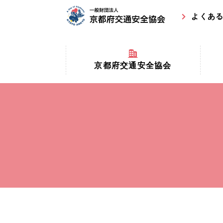
よくあ
京都府交通安全協会
京都府
京都府交通安全協会とは？
まちの
協会マスコットキャラクター
収益事
私たちの事業
交通安
協会所在地
事故ゼ
情報公開
ト