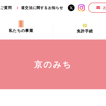
るご質問
道交法に関するお知らせ
私たちの事業
免許手続
交通安全活動推進センター事業
手続場所の対象者及び受
交通安全事業
更新できる期間
業
必要書類等
京のみち
全協力金の活用事業
講習時間
ロ！思いやりの京都プロジェク