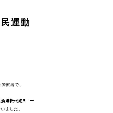
府民運動
部警察署で、
飲酒運転根絶‼ 一
行いました。