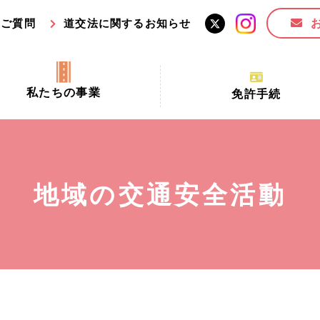
るご質問
道交法に関するお知らせ
私たちの事業
免許手続
交通安全活動推進センター事業
手続場所の対象者及び受
交通安全事業
更新できる期間
業
必要書類等
地域の交通安全活動
全協力金の活用事業
講習時間
ロ！思いやりの京都プロジェク