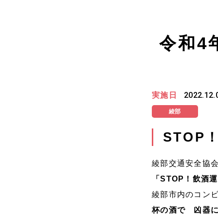
令和4
実施日
2022.12.
綾部
STOP
綾部交通安全協会
「
STOP
！飲酒運
綾部市内のコン
杯の酒で 凶器