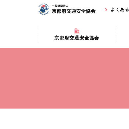
よくあ
京都府交通安全協会
京都府
京都府交通安全協会とは？
まちの
協会マスコットキャラクター
収益事
私たちの事業
交通安
協会所在地
事故ゼ
情報公開
ト