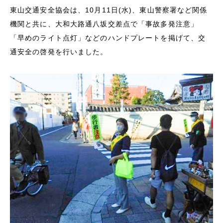
東山交通安全協会は、
10
月
11
日
(
水
)
、東山警察署など関係
機関と共に、大和大路通八坂交差点で「事故多発注意」
「早めのライト点灯」などのハンドプレートを掲げて、交
通安全の啓発を行いました。