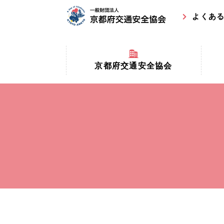
よくあ
京都府交通安全協会
京都府
京都府交通安全協会とは？
まちの
協会マスコットキャラクター
収益事
私たちの事業
交通安
協会所在地
事故ゼ
情報公開
ト