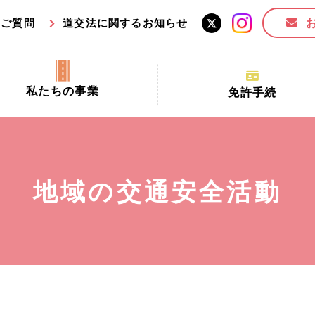
るご質問
道交法に関するお知らせ
私たちの事業
免許手続
交通安全活動推進センター事業
手続場所の対象者及び受
交通安全事業
更新できる期間
業
必要書類等
地域の交通安全活動
全協力金の活用事業
講習時間
ロ！思いやりの京都プロジェク