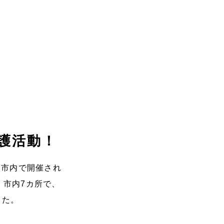
護活動！
岡市内で開催され
、市内7カ所で、
した。