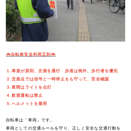
🚲自転車安全利用五則🚲
１.車道が原則、左側を通行 歩道は例外、歩行者を優先
２.交差点では信号と一時停止をも守って、安全確認
３.夜間はライトを点灯
４.飲酒運転は禁止
５.ヘルメットを着用
自転車は「車両」です。
車両としての交通ルールを守り、正しく安全な交通行動を