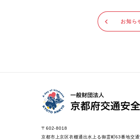
お知ら
〒602-8018
京都市上京区衣棚通出水上る御霊町63番地
交通