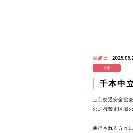
実施日
2025.05.
上京
千本中
上京交通安全協会
の走行禁止区域
通行される方々