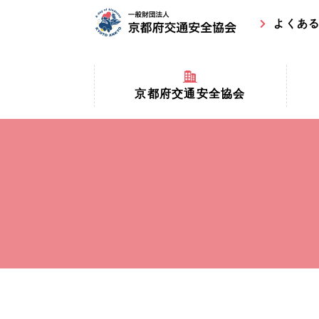
よくあ
京都府交通安全協会
京都府
京都府交通安全協会とは？
まちの
協会マスコットキャラクター
収益事
私たちの事業
交通安
協会所在地
事故ゼ
情報公開
ト