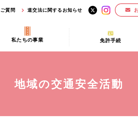
るご質問
道交法に関するお知らせ
私たちの事業
免許手続
交通安全活動推進センター事業
手続場所の対象者及び受
交通安全事業
更新できる期間
業
必要書類等
地域の交通安全活動
全協力金の活用事業
講習時間
ロ！思いやりの京都プロジェク