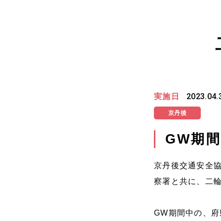
実施日
2023.04.
京丹後
GW期
京丹後交通安全協
察署と共に、二
GW期間中の、