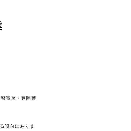
業
！
後警察署・豊岡警
る傾向にありま