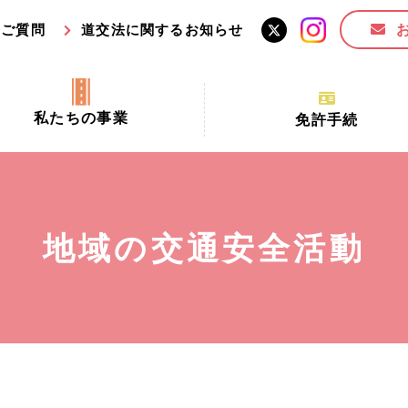
るご質問
道交法に関するお知らせ
私たちの事業
免許手続
交通安全活動推進センター事業
手続場所の対象者及び受
交通安全事業
更新できる期間
業
必要書類等
地域の交通安全活動
全協力金の活用事業
講習時間
ロ！思いやりの京都プロジェク