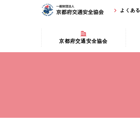
よくあ
京都府交通安全協会
京都府
京都府交通安全協会とは？
まちの
協会マスコットキャラクター
収益事
私たちの事業
交通安
協会所在地
事故ゼ
情報公開
ト