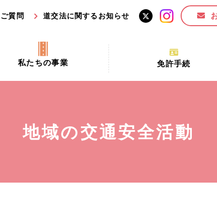
るご質問
道交法に関するお知らせ
私たちの事業
免許手続
交通安全活動推進センター事業
手続場所の対象者及び受
交通安全事業
更新できる期間
業
必要書類等
地域の交通安全活動
全協力金の活用事業
講習時間
ロ！思いやりの京都プロジェク