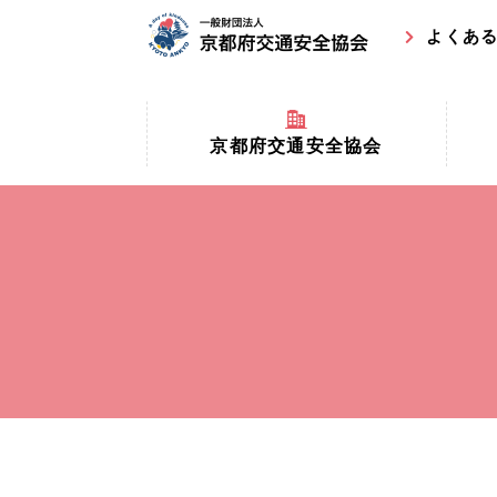
よくあ
京都府交通安全協会
京都府
京都府交通安全協会とは？
まちの
協会マスコットキャラクター
収益事
私たちの事業
交通安
協会所在地
事故ゼ
情報公開
ト