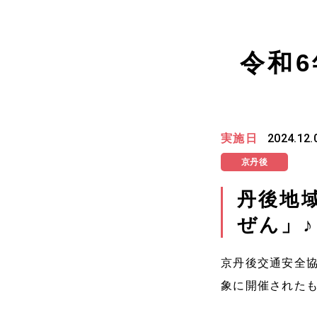
令和
実施日
2024.12.
京丹後
丹後地
ぜん」♪
京丹後交通安全協
象に
開催された