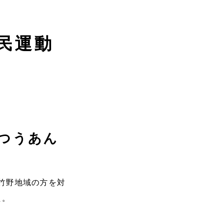
民運動
つうあん
竹野地域の方を対
た。