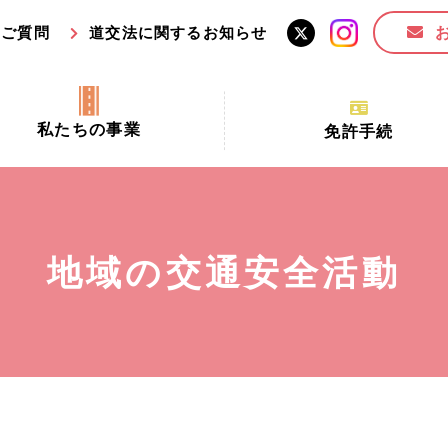
るご質問
道交法に関するお知らせ
私たちの事業
免許手続
交通安全活動推進センター事業
手続場所の対象者及び受
交通安全事業
更新できる期間
業
必要書類等
地域の交通安全活動
全協力金の活用事業
講習時間
ロ！思いやりの京都プロジェク