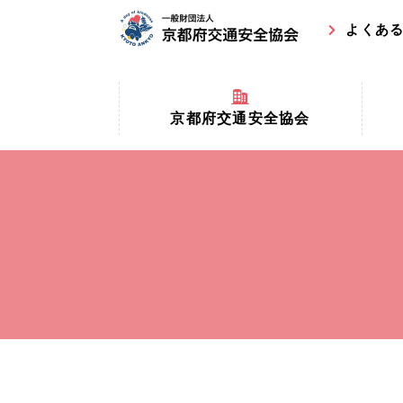
よくあ
京都府交通安全協会
京都府
京都府交通安全協会とは？
まちの
協会マスコットキャラクター
収益事
私たちの事業
交通安
協会所在地
事故ゼ
情報公開
ト