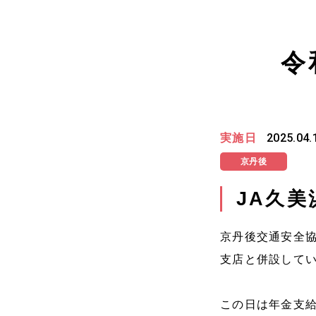
令
実施日
2025.04.
京丹後
JA久
京丹後交通安全協
支店と併設して
この日は年金支