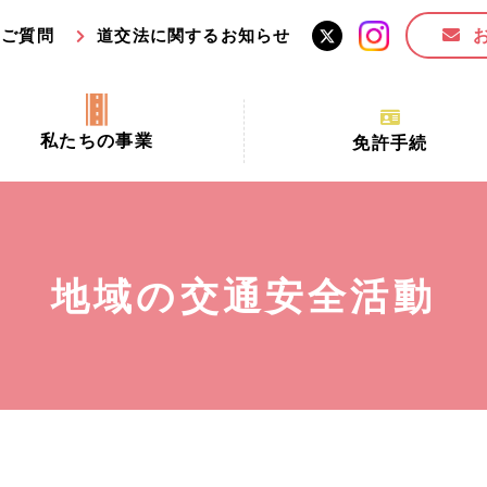
るご質問
道交法に関するお知らせ
私たちの事業
免許手続
交通安全活動推進センター事業
手続場所の対象者及び受
交通安全事業
更新できる期間
業
必要書類等
地域の交通安全活動
全協力金の活用事業
講習時間
ロ！思いやりの京都プロジェク