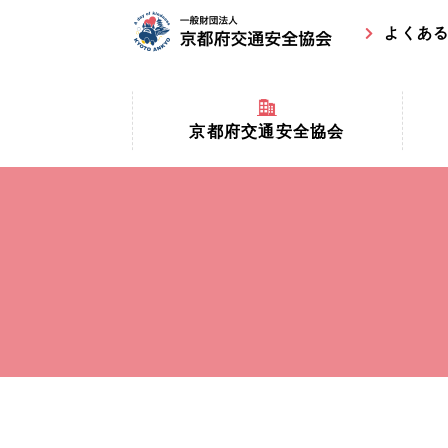
よくあ
京都府交通安全協会
京都府
京都府交通安全協会とは？
まちの
協会マスコットキャラクター
収益事
私たちの事業
交通安
協会所在地
事故ゼ
情報公開
ト