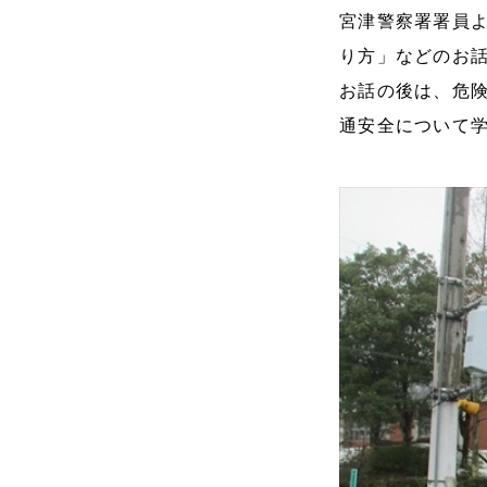
宮津警察署署員
り方」などのお
お話の後は、危
通安全について