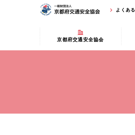
よくあ
京都府交通安全協会
京都府
京都府交通安全協会とは？
まちの
協会マスコットキャラクター
収益事
私たちの事業
交通安
協会所在地
事故ゼ
情報公開
ト