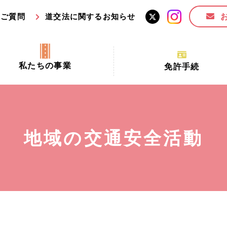
るご質問
道交法に関するお知らせ
私たちの事業
免許手続
交通安全活動推進センター事業
手続場所の対象者及び受
交通安全事業
更新できる期間
業
必要書類等
地域の交通安全活動
全協力金の活用事業
講習時間
ロ！思いやりの京都プロジェク