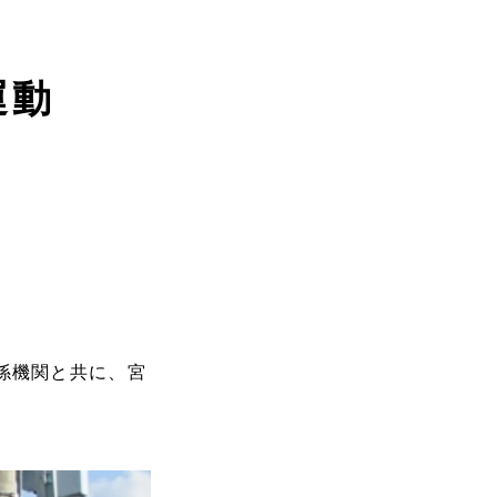
運動
関係機関と共に、宮
。