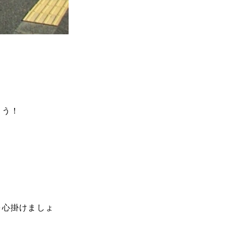
ょう！
。
を心掛けましょ