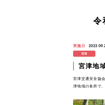
令
実施日
2023.09.
宮津
宮津地
宮津交通安全協
津地域の各所で