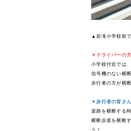
▲岩滝小学校前
▼ドライバーの
小学校付近では
信号機のない横
歩行者の方が横
▼歩行者の皆さ
道路を横断する
横断歩道を横断
う！