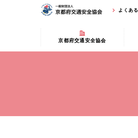
よくあ
京都府交通安全協会
京都府
京都府交通安全協会とは？
まちの
協会マスコットキャラクター
収益事
私たちの事業
交通安
協会所在地
事故ゼ
情報公開
ト