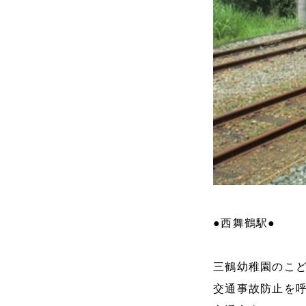
●西舞鶴駅●
三鶴幼稚園のこ
交通事故防止を