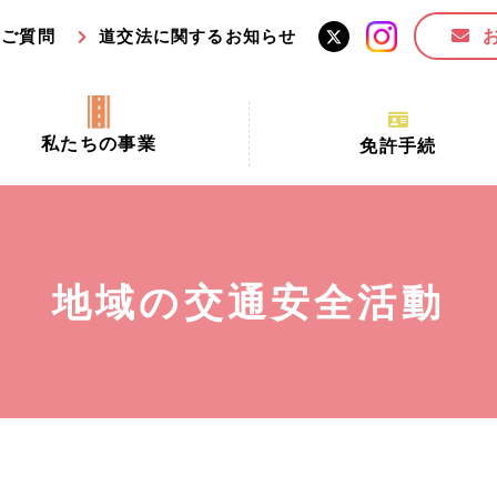
るご質問
道交法に関するお知らせ
私たちの事業
免許手続
交通安全活動推進センター事業
手続場所の対象者及び受
交通安全事業
更新できる期間
業
必要書類等
地域の交通安全活動
全協力金の活用事業
講習時間
ロ！思いやりの京都プロジェク