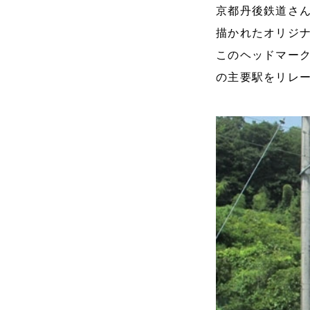
京都丹後鉄道さ
描かれたオリジ
このヘッドマー
の主要駅をリレ