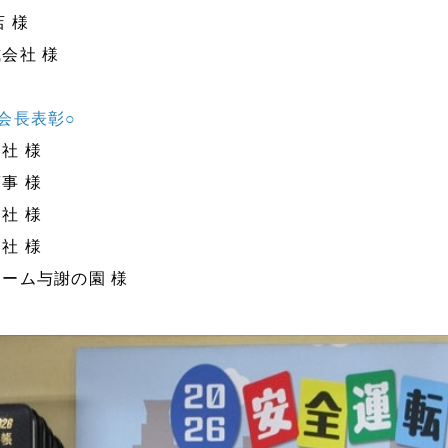
 様
会社 様
会長表彰○
社 様
事 様
社 様
社 様
ーム与謝の園 様