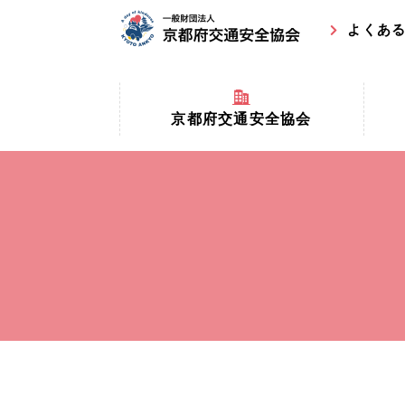
よくあ
京都府交通安全協会
京都府
京都府交通安全協会とは？
まちの
協会マスコットキャラクター
収益事
私たちの事業
交通安
協会所在地
事故ゼ
情報公開
ト