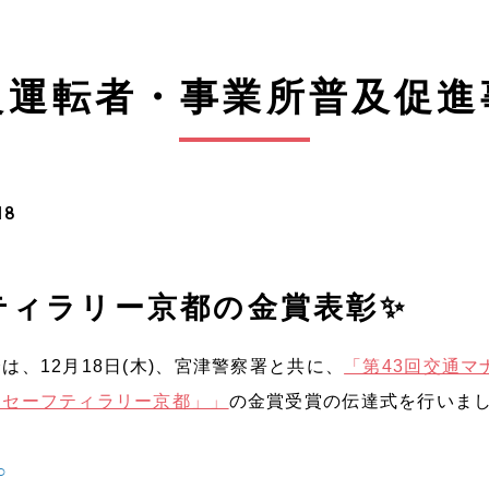
良運転者・事業所普及促進
18
ティラリー京都の金賞表彰✨
は、12月18日(木)、宮津警察署と共に、
「第43回交通マ
「セーフティラリー京都」」
の金賞受賞の伝達式を行いま
○