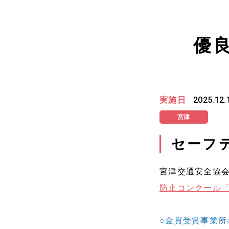
優
実施日
2025.12.
宮津
セーフ
宮津交通安全協会
防止コンクール
○金賞受賞事業所