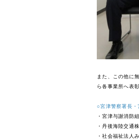
また、この他に
ら各事業所へ表
○宮津警察署長・
・宮津与謝消防組
・丹後海陸交通株
・社会福祉法人み