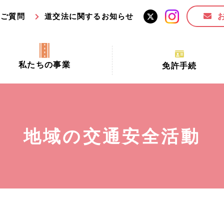
るご質問
道交法に関するお知らせ
私たちの事業
免許手続
交通安全活動推進センター事業
手続場所の対象者及び受
交通安全事業
更新できる期間
業
必要書類等
地域の交通安全活動
全協力金の活用事業
講習時間
ロ！思いやりの京都プロジェク