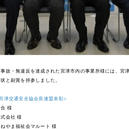
無事故・無違反を達成された宮津市内の事業所様には、宮
彰状と副賞を持参しました。
宮津交通安全協会長連盟表彰○
合 様
式会社 様
ねやま福祉会マルート 様